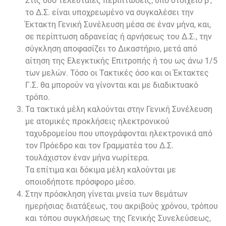
Στις δύο τελευταίες περιπτώσεις, υπό στοιχείο β’,
το Δ.Σ. είναι υποχρεωμένο να συγκαλέσει την
Έκτακτη Γενική Συνέλευση μέσα σε έναν μήνα, και,
σε περίπτωση αδρανείας ή αρνήσεως του Δ.Σ., την
σύγκληση αποφασίζει το Δικαστήριο, μετά από
αίτηση της Ελεγκτικής Επιτροπής ή του ως άνω 1/5
των μελών. Τόσο οι Τακτικές όσο και οι Έκτακτες
Γ.Σ. θα μπορούν να γίνονται και με διαδικτυακό
τρόπο.
Τα τακτικά μέλη καλούνται στην Γενική Συνέλευση
με ατομικές προκλήσεις ηλεκτρονικού
ταχυδρομείου που υπογράφονται ηλεκτρονικά από
τον Πρόεδρο και τον Γραμματέα του Δ.Σ.
τουλάχιστον έναν μήνα νωρίτερα.
Τα επίτιμα και δόκιμα μέλη καλούνται με
οποιοδήποτε πρόσφορο μέσο.
Στην πρόσκληση γίνεται μνεία των θεμάτων
ημερήσιας διατάξεως, του ακριβούς χρόνου, τρόπου
και τόπου συγκλήσεως της Γενικής Συνελεύσεως,