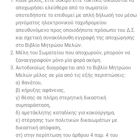
Κάθε μέλος, είτε δόκιμο είτε τακτικό, δικαιούται να
αποχωρήσει ελεύθερα από το σωματείο
οποτεδήποτε το επιθυμεί με απλή δήλωσή του μέσω
μηνύματος ηλεκτρονικού ταχυδρομείου
απευθυνόμενο προς οποιοδήποτε πρόσωπο του Δ.Σ.
και σχετική συνακόλουθη εγγραφή της αποχώρησης
στο Βιβλίο Μητρώου Μελών.
Μέλη του Σωματείου που αποχωρούν, μπορούν να
ξαναεγγραφούν μόνο μία φορά ακόμη.
Αυτοδικαίως διαγράφεται από το Βιβλίο Μητρώου
Μελών μέλος σε μία από τις εξής περιπτώσεις:
α) θανάτου,
β) κήρυξης αφάνειας,
γ) θέσης σε πλήρη στερητική δικαστική
συμπαράσταση,
δ) αμετάκλητης καταδίκης για κακούργημα,
ε) στέρησης των πολιτικών δικαιωμάτων με
δικαστική απόφαση,
στ) στην περίπτωση του άρθρου 4 παρ. 4 του