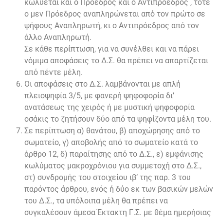
κωλύεται και ο Πρόεδρος και ο Αντιπρόεδρος , τότε
ο μεν Πρόεδρος αναπληρώνεται από τον πρώτο σε
ψήφους Αναπληρωτή, κι ο Αντιπρόεδρος από τον
άλλο Αναπληρωτή.
Σε κάθε περίπτωση, για να συνέλθει και να πάρει
νόμιμα αποφάσεις το Δ.Σ. θα πρέπει να απαρτίζεται
από πέντε μέλη.
Οι αποφάσεις στο Δ.Σ. λαμβάνονται με απλή
πλειοψηφία 3/5, με φανερή ψηφοφορία δι’
ανατάσεως της χειρός ή με μυστική ψηφοφορία
οσάκις το ζητήσουν δύο από τα ψηφίζοντα μέλη του.
Σε περίπτωση α) θανάτου, β) αποχώρησης από το
σωματείο, γ) αποβολής από το σωματείο κατά το
άρθρο 12, δ) παραίτησης από το Δ.Σ., ε) εμφάνισης
κωλύματος μακροχρόνιου για συμμετοχή στο Δ.Σ.,
στ) συνδρομής του στοιχείου ιβ’ της παρ. 3 του
παρόντος άρθρου, ενός ή δύο εκ των βασικών μελών
του Δ.Σ., τα υπόλοιπα μέλη θα πρέπει να
συγκαλέσουν άμεσα Έκτακτη Γ.Σ. με θέμα ημερήσιας