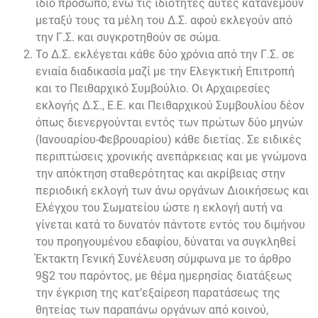
ίδιο πρόσωπο, ενώ τις ιδιότητες αυτές κατανέμουν
μεταξύ τους τα μέλη του Δ.Σ. αφού εκλεγούν από
την Γ.Σ. και συγκροτηθούν σε σώμα.
Το Δ.Σ. εκλέγεται κάθε δύο χρόνια από την Γ.Σ. σε
ενιαία διαδικασία μαζί με την Ελεγκτική Επιτροπή
και το Πειθαρχικό Συμβούλιο. Οι Αρχαιρεσίες
εκλογής Δ.Σ., Ε.Ε. και Πειθαρχικού Συμβουλίου δέον
όπως διενεργούνται εντός των πρώτων δύο μηνών
(Ιανουαρίου-Φεβρουαρίου) κάθε διετίας. Σε ειδικές
περιπτώσεις χρονικής ανεπάρκειας και με γνώμονα
την απόκτηση σταθερότητας και ακρίβειας στην
περιοδική εκλογή των άνω οργάνων Διοικήσεως και
Ελέγχου του Σωματείου ώστε η εκλογή αυτή να
γίνεται κατά το δυνατόν πάντοτε εντός του διμήνου
του προηγουμένου εδαφίου, δύναται να συγκληθεί
Έκτακτη Γενική Συνέλευση σύμφωνα με το άρθρο
9§2 του παρόντος, με θέμα ημερησίας διατάξεως
την έγκριση της κατ’εξαίρεση παρατάσεως της
θητείας των παραπάνω οργάνων από κοινού,