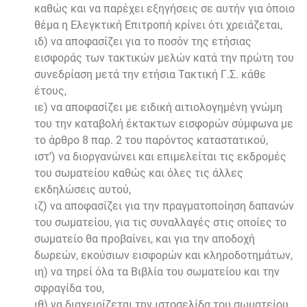
καθώς και να παρέχει εξηγήσεις σε αυτήν για όποιο
θέμα η Ελεγκτική Επιτροπή κρίνει ότι χρειάζεται,
ιδ) να αποφασίζει για το ποσόν της ετήσιας
εισφοράς των τακτικών μελών κατά την πρώτη του
συνεδρίαση μετά την ετήσια Τακτική Γ.Σ. κάθε
έτους,
ιε) να αποφασίζει με ειδική αιτιολογημένη γνώμη
του την καταβολή έκτακτων εισφορών σύμφωνα με
το άρθρο 8 παρ. 2 του παρόντος καταστατικού,
ιστ’) να διοργανώνει και επιμελείται τις εκδρομές
του σωματείου καθώς και όλες τις άλλες
εκδηλώσεις αυτού,
ιζ) να αποφασίζει για την πραγματοποίηση δαπανών
του σωματείου, για τις συναλλαγές στις οποίες το
σωματείο θα προβαίνει, και για την αποδοχή
δωρεών, εκούσιων εισφορών και κληροδοτημάτων,
ιη) να τηρεί όλα τα Βιβλία του σωματείου και την
σφραγίδα του,
ιθ) να διαχειρίζεται την ιστοσελίδα του σωματείου,