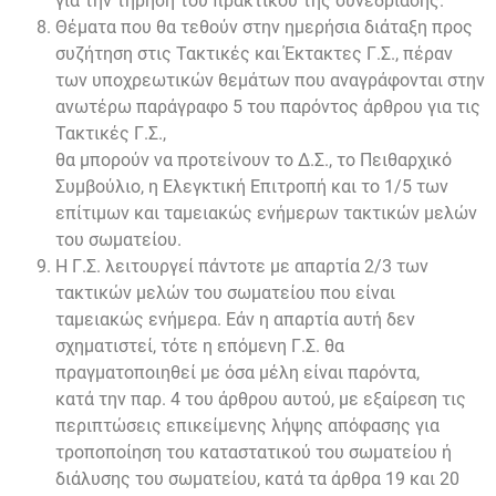
για την τήρηση του πρακτικού της συνεδρίασης.
Θέματα που θα τεθούν στην ημερήσια διάταξη προς
συζήτηση στις Τακτικές και Έκτακτες Γ.Σ., πέραν
των υποχρεωτικών θεμάτων που αναγράφονται στην
ανωτέρω παράγραφο 5 του παρόντος άρθρου για τις
Τακτικές Γ.Σ.,
θα μπορούν να προτείνουν το Δ.Σ., το Πειθαρχικό
Συμβούλιο, η Ελεγκτική Επιτροπή και το 1/5 των
επίτιμων και ταμειακώς ενήμερων τακτικών μελών
του σωματείου.
Η Γ.Σ. λειτουργεί πάντοτε με απαρτία 2/3 των
τακτικών μελών του σωματείου που είναι
ταμειακώς ενήμερα. Εάν η απαρτία αυτή δεν
σχηματιστεί, τότε η επόμενη Γ.Σ. θα
πραγματοποιηθεί με όσα μέλη είναι παρόντα,
κατά την παρ. 4 του άρθρου αυτού, με εξαίρεση τις
περιπτώσεις επικείμενης λήψης απόφασης για
τροποποίηση του καταστατικού του σωματείου ή
διάλυσης του σωματείου, κατά τα άρθρα 19 και 20