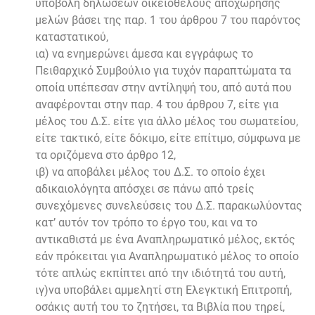
υποβολή δηλώσεων οικειοθελούς αποχώρησης
μελών βάσει της παρ. 1 του άρθρου 7 του παρόντος
καταστατικού,
ια) να ενημερώνει άμεσα και εγγράφως το
Πειθαρχικό Συμβούλιο για τυχόν παραπτώματα τα
οποία υπέπεσαν στην αντίληψή του, από αυτά που
αναφέρονται στην παρ. 4 του άρθρου 7, είτε για
μέλος του Δ.Σ. είτε για άλλο μέλος του σωματείου,
είτε τακτικό, είτε δόκιμο, είτε επίτιμο, σύμφωνα με
τα οριζόμενα στο άρθρο 12,
ιβ) να αποβάλει μέλος του Δ.Σ. το οποίο έχει
αδικαιολόγητα απόσχει σε πάνω από τρείς
συνεχόμενες συνελεύσεις του Δ.Σ. παρακωλύοντας
κατ’ αυτόν τον τρόπο το έργο του, και να το
αντικαθιστά με ένα Αναπληρωματικό μέλος, εκτός
εάν πρόκειται για Αναπληρωματικό μέλος το οποίο
τότε απλώς εκπίπτει από την ιδιότητά του αυτή,
ιγ)να υποβάλει αμμελητί στη Ελεγκτική Επιτροπή,
οσάκις αυτή του το ζητήσει, τα Βιβλία που τηρεί,