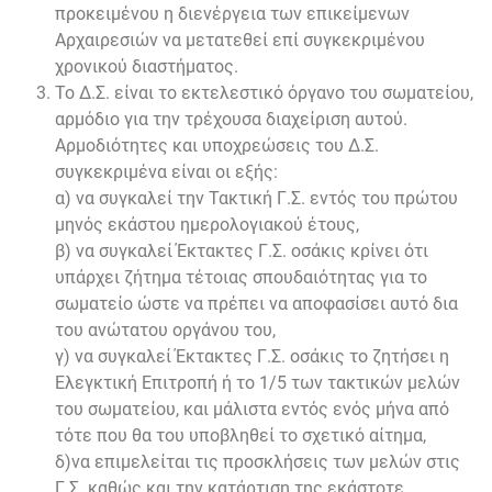
προκειμένου η διενέργεια των επικείμενων
Αρχαιρεσιών να μετατεθεί επί συγκεκριμένου
χρονικού διαστήματος.
Το Δ.Σ. είναι το εκτελεστικό όργανο του σωματείου,
αρμόδιο για την τρέχουσα διαχείριση αυτού.
Αρμοδιότητες και υποχρεώσεις του Δ.Σ.
συγκεκριμένα είναι οι εξής:
α) να συγκαλεί την Τακτική Γ.Σ. εντός του πρώτου
μηνός εκάστου ημερολογιακού έτους,
β) να συγκαλεί Έκτακτες Γ.Σ. οσάκις κρίνει ότι
υπάρχει ζήτημα τέτοιας σπουδαιότητας για το
σωματείο ώστε να πρέπει να αποφασίσει αυτό δια
του ανώτατου οργάνου του,
γ) να συγκαλεί Έκτακτες Γ.Σ. οσάκις το ζητήσει η
Ελεγκτική Επιτροπή ή το 1/5 των τακτικών μελών
του σωματείου, και μάλιστα εντός ενός μήνα από
τότε που θα του υποβληθεί το σχετικό αίτημα,
δ)να επιμελείται τις προσκλήσεις των μελών στις
Γ.Σ. καθώς και την κατάρτιση της εκάστοτε