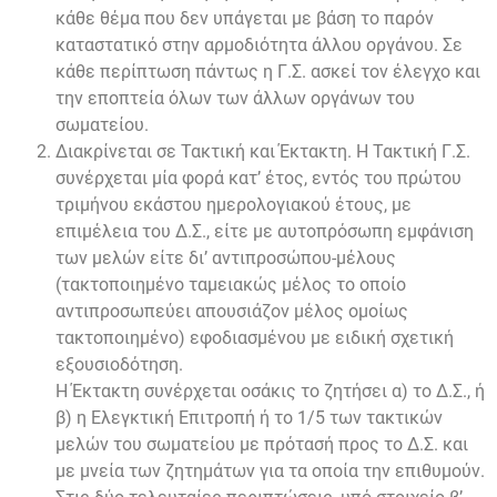
κάθε θέμα που δεν υπάγεται με βάση το παρόν
καταστατικό στην αρμοδιότητα άλλου οργάνου. Σε
κάθε περίπτωση πάντως η Γ.Σ. ασκεί τον έλεγχο και
την εποπτεία όλων των άλλων οργάνων του
σωματείου.
Διακρίνεται σε Τακτική και Έκτακτη. Η Τακτική Γ.Σ.
συνέρχεται μία φορά κατ’ έτος, εντός του πρώτου
τριμήνου εκάστου ημερολογιακού έτους, με
επιμέλεια του Δ.Σ., είτε με αυτοπρόσωπη εμφάνιση
των μελών είτε δι’ αντιπροσώπου-μέλους
(τακτοποιημένο ταμειακώς μέλος το οποίο
αντιπροσωπεύει απουσιάζον μέλος ομοίως
τακτοποιημένο) εφοδιασμένου με ειδική σχετική
εξουσιοδότηση.
Η Έκτακτη συνέρχεται οσάκις το ζητήσει α) το Δ.Σ., ή
β) η Ελεγκτική Επιτροπή ή το 1/5 των τακτικών
μελών του σωματείου με πρότασή προς το Δ.Σ. και
με μνεία των ζητημάτων για τα οποία την επιθυμούν.