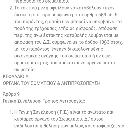
περιουσία του σωματείου.
Τα τακτικά μέλη οφείλουν να καταβάλουν τυχόν
έκτακτη εισφορά σύμφωνα με το άρθρο 5§9 εδ. δ΄
του παρόντος, η οποία δεν μπορεί να υπερβαίνει το
ποσό της τρέχουσας ετήσιας εισφοράς. Απόφαση
περί της άνω έκτακτης καταβολής λαμβάνεται με
απόφαση του Δ.Σ. σύμφωνα με το άρθρο 10§3 στοιχ.
ιε΄ του παρόντος, ένεκεν δικαιολογημένης
οικονομικής ανάγκης του σωματείου ή εν όψει
δραστηριότητας που πρόκειται να οργανώσει το
σωματείο.
ΚΕΦΑΛΑΙΟ Δ’
ΟΡΓΑΝΑ ΤΟΥ ΣΩΜΑΤΕΙΟΥ & ΑΝΤΙΠΡΟΣΩΠΕΥΣΗ
Άρθρο 9
Γενική Συνέλευση- Τρόπος Λειτουργίας
Η Γενική Συνέλευση ( Γ.Σ.) είναι το ανώτατο και
κυρίαρχο όργανο του Σωματείου. Δι’ αυτού
εκδηλούται η θέληση των μελών, και αποφασίζει για